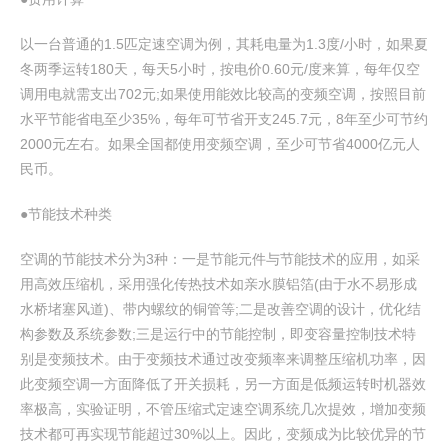
以一台普通的1.5匹定速空调为例，其耗电量为1.3度/小时，如果夏
冬两季运转180天，每天5小时，按电价0.60元/度来算，每年仅空
调用电就需支出702元;如果使用能效比较高的变频空调，按照目前
水平节能省电至少35%，每年可节省开支245.7元，8年至少可节约
2000元左右。如果全国都使用变频空调，至少可节省4000亿元人
民币。
●节能技术种类
空调的节能技术分为3种：一是节能元件与节能技术的应用，如采
用高效压缩机，采用强化传热技术如亲水膜铝箔(由于水不易形成
水桥堵塞风道)、带内螺纹的铜管等;二是改善空调的设计，优化结
构参数及系统参数;三是运行中的节能控制，即变容量控制技术特
别是变频技术。由于变频技术通过改变频率来调整压缩机功率，因
此变频空调一方面降低了开关损耗，另一方面是低频运转时机器效
率极高，实验证明，不管压缩式定速空调系统几次提效，增加变频
技术都可再实现节能超过30%以上。因此，变频成为比较优异的节