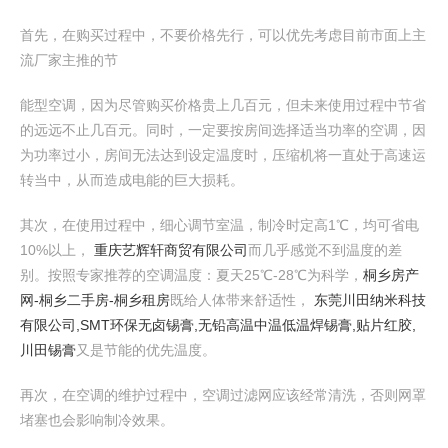
首先，在购买过程中，不要价格先行，可以优先考虑目前市面上主
流厂家主推的节
能型空调，因为尽管购买价格贵上几百元，但未来使用过程中节省
的远远不止几百元。同时，一定要按房间选择适当功率的空调，因
为功率过小，房间无法达到设定温度时，压缩机将一直处于高速运
转当中，从而造成电能的巨大损耗。
其次，在使用过程中，细心调节室温，制冷时定高1℃，均可省电
10%以上，
重庆艺辉轩商贸有限公司
而几乎感觉不到温度的差
别。按照专家推荐的空调温度：夏天25℃-28℃为科学，
桐乡房产
网-桐乡二手房-桐乡租房
既给人体带来舒适性，
东莞川田纳米科技
有限公司,SMT环保无卤锡膏,无铅高温中温低温焊锡膏,贴片红胶,
川田锡膏
又是节能的优先温度。
再次，在空调的维护过程中，空调过滤网应该经常清洗，否则网罩
堵塞也会影响制冷效果。