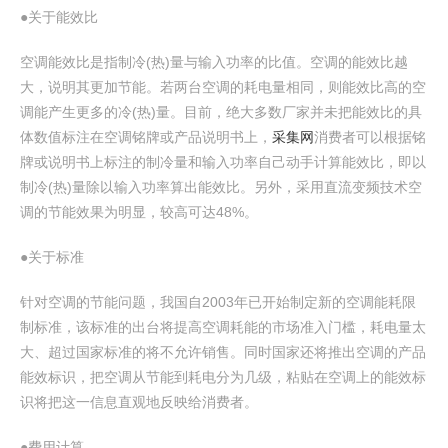
●关于能效比
空调能效比是指制冷(热)量与输入功率的比值。空调的能效比越
大，说明其更加节能。若两台空调的耗电量相同，则能效比高的空
调能产生更多的冷(热)量。目前，绝大多数厂家并未把能效比的具
体数值标注在空调铭牌或产品说明书上，
采集网
消费者可以根据铭
牌或说明书上标注的制冷量和输入功率自己动手计算能效比，即以
制冷(热)量除以输入功率算出能效比。另外，采用直流变频技术空
调的节能效果为明显，较高可达48%。
●关于标准
针对空调的节能问题，我国自2003年已开始制定新的空调能耗限
制标准，该标准的出台将提高空调耗能的市场准入门槛，耗电量太
大、超过国家标准的将不允许销售。同时国家还将推出空调的产品
能效标识，把空调从节能到耗电分为几级，粘贴在空调上的能效标
识将把这一信息直观地反映给消费者。
●费用计算