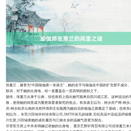
张蕙兰，被誉为“中国瑜伽第一东谈主”，她的名字与瑜伽在中国的扩充密不成分
联词，对于她的出身地，却一直覆盖在一层高明的面纱之下。
据传，张蕙兰出身于云南，但也有府上指出她可能来自四川或江苏。这种说法的
致，使得她的闾里成为繁密喜爱者探究的焦点。有东谈主以为，
桐乡房产网-桐乡
房-桐乡租房
云南的当然环境和文化氛围为她自后的瑜伽之路奠定了基础；也有东
则以为，
东莞川田纳米科技有限公司,SMT环保无卤锡膏,无铅高温中温低温焊锡膏
片红胶,川田锡膏
她的成长履历与江南水乡的温婉气质更为契合。
尽管官方府上中并未明确记录她的出身地，
重庆艺辉轩商贸有限公司
但张蕙兰本