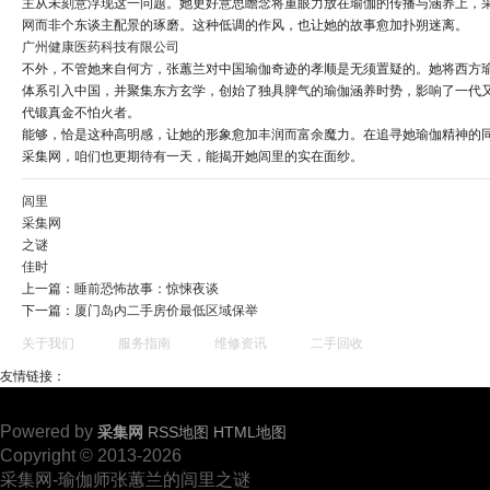
主从未刻意浮现这一问题。她更好意思瞻念将重眼力放在瑜伽的传播与涵养上，
网
而非个东谈主配景的琢磨。这种低调的作风，也让她的故事愈加扑朔迷离。
广州健康医药科技有限公司
不外，不管她来自何方，张蕙兰对中国瑜伽奇迹的孝顺是无须置疑的。她将西方
体系引入中国，并聚集东方玄学，创始了独具脾气的瑜伽涵养时势，影响了一代
代锻真金不怕火者。
能够，恰是这种高明感，让她的形象愈加丰润而富余魔力。在追寻她瑜伽精神的
采集网，咱们也更期待有一天，能揭开她闾里的实在面纱。
闾里
采集网
之谜
佳时
上一篇：
睡前恐怖故事：惊悚夜谈
下一篇：
厦门岛内二手房价最低区域保举
关于我们
服务指南
维修资讯
二手回收
友情链接：
Powered by
采集网
RSS地图
HTML地图
Copyright © 2013-2026
采集网-瑜伽师张蕙兰的闾里之谜